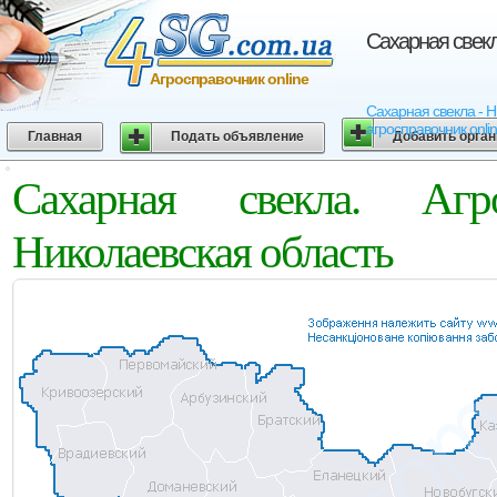
Сахарная свекл
Агросправочник online
Сахарная свекла - Н
агросправочник onli
Главная
Подать объявление
Добавить орга
Сахарная свекла. Агр
Николаевская область