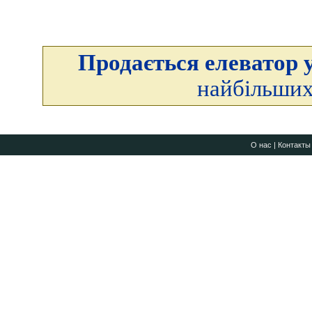
Продається елеватор у
найбільших
О нас
|
Контакты