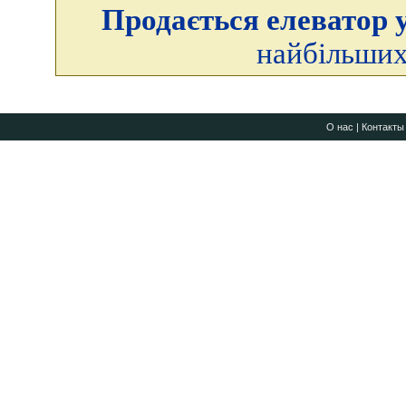
Продається елеватор у
найбільших
О нас
|
Контакты