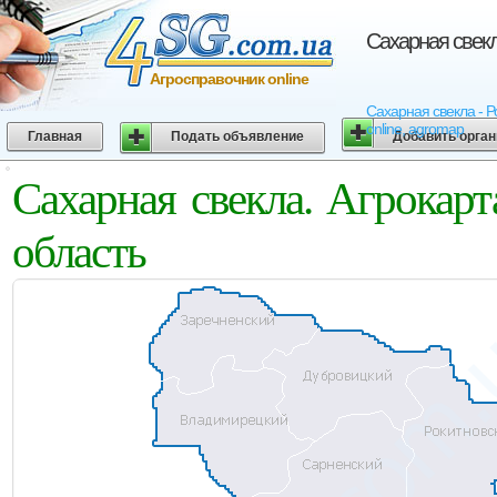
Сахарная свекл
Агросправочник online
Сахарная свекла - Р
online, agromap
Главная
Подать объявление
Добавить орга
Сахарная свекла. Агрокар
область