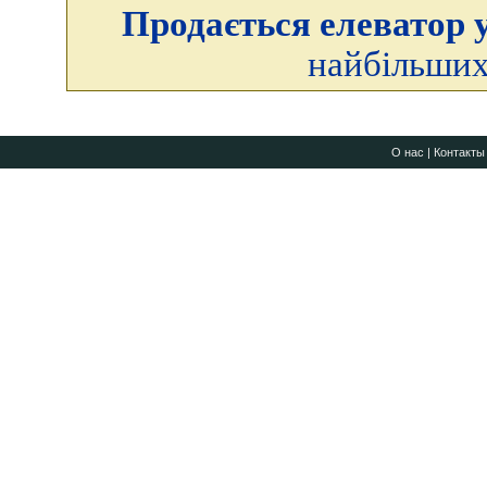
Продається елеватор у
найбільших
О нас
|
Контакты