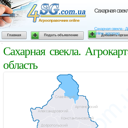
Сахарная свекл
Агросправочник online
Сахарная свекла - Д
online, agromap
Главная
Подать объявление
Добавить орга
Сахарная свекла. Агрокар
область