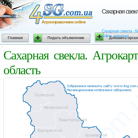
Сахарная свекл
Агросправочник online
Сахарная свекла - К
online, agromap
Главная
Подать объявление
Добавить орга
Сахарная свекла. Агрокар
область