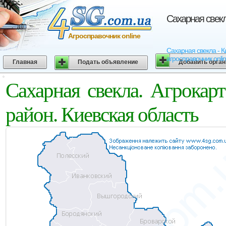
Сахарная свекл
Агросправочник online
Сахарная свекла - К
агросправочник onli
Главная
Подать объявление
Добавить орга
Сахарная свекла. Агрокар
район. Киевская область