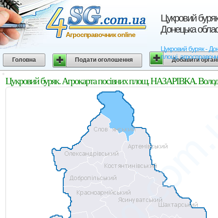
Цукровий буряк
Донецька обла
Агросправочник online
Цукровий буряк - Дон
площі, агросправочн
Головна
Подати оголошення
Добавити орган
Цукровий буряк. Агрокарта посівних площ. НАЗАРІВКА. Волод