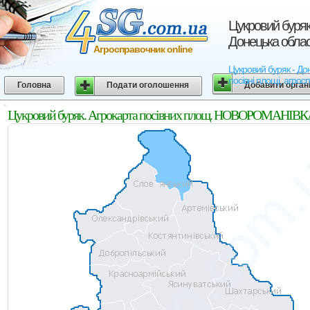
Цукровий буря
Донецька обла
Агросправочник online
Цукровий буряк - До
посівні площі, агрос
Головна
Подати оголошення
Добавити орган
Цукровий буряк. Агрокарта посівних площ. НОВОРОМАНІВКА.