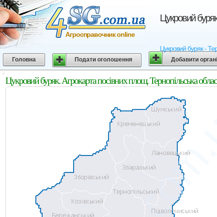
Цукровий буряк
Агросправочник online
Цукровий буряк - Тер
Головна
Подати оголошення
Добавити орган
Цукровий буряк. Агрокарта посівних площ. Тернопільська облас