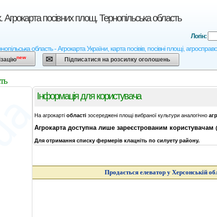
. Агрокарта посівних площ. Тернопільська область
Логін:
нопільська область - Агрокарта України, карта посівів, посівні площі, агросправ
new
ізацію
Підписатися на розсилку оголошень
ть
Інформація для користувача
На агрокарті
області
зосереджені площі вибраної культури аналогічно
аг
Агрокарта
доступна лише зареєстрованим користувачам
Для отримання списку фермерів клацніть по силуету району.
Продається елеватор у Херсонській об