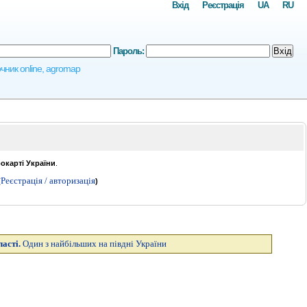
Вхід
Реєстрація
UA
RU
Пароль:
Вхід
очник online, agromap
рокарті України
.
Реєстрація / авторизація
(
)
ласті.
Один з найбільших на півдні України