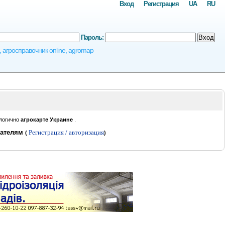
Вход
Регистрация
UA
RU
Пароль:
Вход
 агросправочник online, agromap
логично
агрокарте Украине
.
вателям
Регистрация / авторизация
(
)