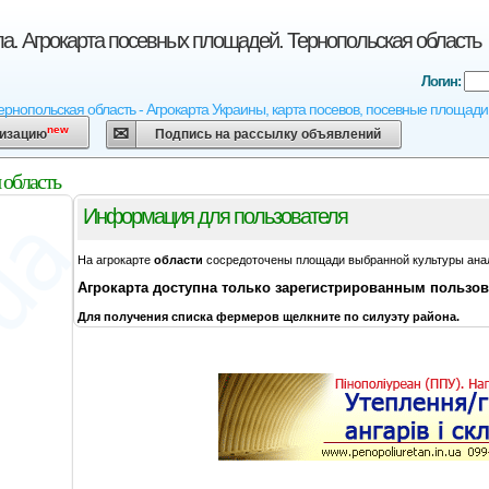
а. Агрокарта посевных площадей. Тернопольская область
Логин:
ернопольская область - Агрокарта Украины, карта посевов, посевные площади,
new
низацию
Подпись на рассылку объявлений
 область
Информация для пользователя
На агрокарте
области
сосредоточены площади выбранной культуры ана
Агрокарта
доступна только зарегистрированным пользо
Для получения списка фермеров щелкните по силуэту района.